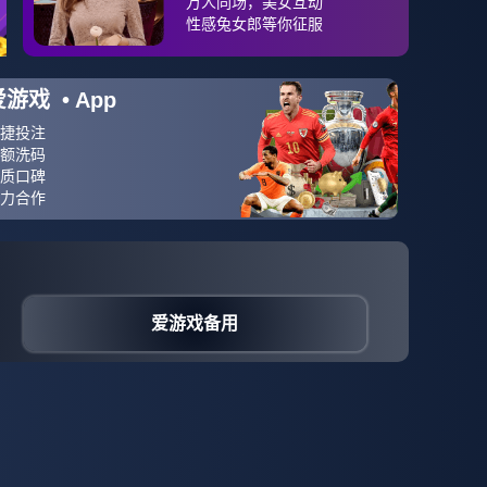
勇士团队篮球完胜雄鹿巨星单打
02
Number:113
扇飞时，整个篮球世界仿佛都屏住了呼吸，这不是普通的封
前所未有的方式重新定义篮球比赛的可能性，在另一片球场
哲学的碰撞,揭示着这项运动正在经历的深刻变革。
仅贡献了27分、9个篮板和5次盖帽的全面数据，更重要的是
，几乎整个半场都成了他的“禁飞区”，雄鹿球员在突破时不
,正是现代篮球中最为稀缺的防守资源。
能够像后卫一样在外线换防小个子球员，又能像传统中锋一
当雄鹿试图用阿德托昆博冲击内线时，文班亚马用身高和臂
马的移动速度又总能及时补位干扰，这种全方位的防守影响
在这场比赛中，勇士全队助攻数达到惊人的38次，而雄鹿仅
以8分、12篮板、9助攻的准三双数据，完美诠释了组织型前锋