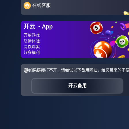
河南燕山开云网络科技有限公司
河南省郑州市经济开发区哈航海东
路152号
当维克托·
0371-12345678
盖，而是一
KAIYUNSPORTS@163.com
上，金州勇
文班亚马的
他在防守端
得不刻意调
文班亚马的
样保护篮筐
展构筑起一
力,正在改
与文班亚马
有22次，