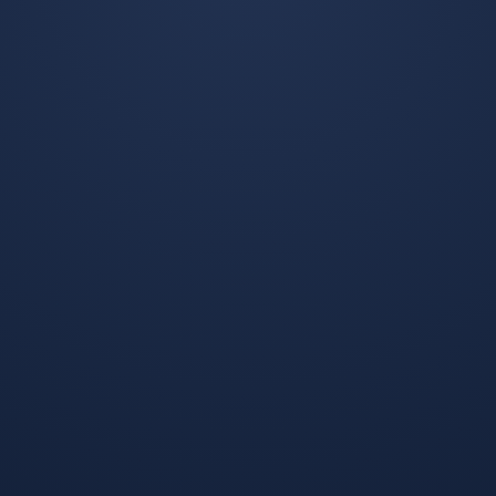
士的进攻如水银泻地，球的转移快速而精准，每个人都在移动,每个人都
是体系对个人的胜利，他们用流畅的传切配合破解了雄鹿的防守，用快速
艰难取分时，勇士则通过团队配合轻松得分，这种对比凸显了篮球运动中
出现和勇士的成功，共同指向现代篮球的发展方向，像文班亚马这样的“
方向发展，未来的篮球运动员可能需要同时具备内线的高度、外线的技术
，团队配合、无私分享和战术纪律仍然是赢得比赛的关键。
是，文班亚马所在的马刺队和勇士队有着相似的文化基因——都强调团队
并非对立关系，而是可以完美融合，想象一下，如果文班亚马这样的天赋
亚马压制级发挥，勇士完胜雄鹿”的双重奏，实际上是一场篮球哲学的交
个体，也属于那些能够将个体天赋融入集体智慧的卓越团队，在这个变革
那样精妙的团队艺术。
正在于此——它既有个人英雄主义的璀璨瞬间，也有团队协作的和谐之美
则展示了这项运动的横向广度，当高度与广度结合，个人与团队统一，篮