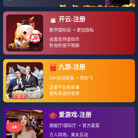
开云体育-三笘薰闪耀全场，克罗地亚强势横扫加纳—2026世界杯C组上演冰火两重天
开云体育APP下载-日耳曼战车碾碎南美坚盾，费利克斯孤星闪耀难阻德国全面压制，2026世界杯G组上演节奏风暴
开云体育官方网站-绿茵场上的闪电，韩国压制法国，阿诺德致命一击书写美加墨世界杯传奇
开云官网2026-沙漠黑马震惊世界，伊拉克力克英格兰，内马尔独造三球演绎传奇之夜
开云体育-北欧铁骑踏破红魔，2026世界杯D组关键战，瑞典击败比利时，托纳利带队取胜
‹‹
1
2
3
4
5
›
››
沪ICP证3223452号KAIYUN SPORTS
Z-BlogPHP 1.7.4
中文版
English