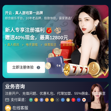
开云专注提供全球足球篮球赛事即时比分直播服务，kaiyun确保数据精准可靠。
中文版
English
Web navigation
Home
世界杯热点
Content
开云FIFA-蓝衣军团强势出击，格列兹曼闪耀全场—
2026世界杯A组强强对话，意大利完胜秘鲁
Publisher:开云世界杯2026
Time:2026-06-20
Number:1136
2026年的夏天，足球世界的目光聚焦在北美大地，第23届世界杯的战
火正熊熊燃烧，在小组赛阶段，A组的一场焦点战役吸引了全球数亿
球迷的注意：传统豪强意大利对阵南美劲旅秘鲁，这不仅是一场技战
术的较量，更是一次足球风格的碰撞，意大利凭借着整体实力的碾压