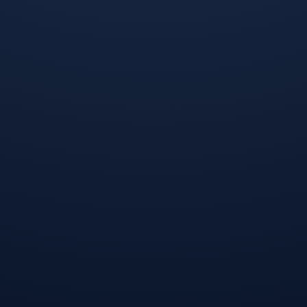
这场比赛，改变了2026世界杯的夺冠格局，荷兰的晋级，让下半区的
竞争更加激烈，而阿联酋，虽遭绝杀，却赢得了全世界的尊重，他们
证明了，在足球场上，没有绝对的强队与弱旅，唯有拼搏与信念，才
能书写奇迹，2026世界杯的黑马之战，因为这场绝杀，变得更加波澜
壮阔，荷兰能否走得更远？贝林厄姆能否带队捧起大力神杯？这些问
题，留待时间去揭晓，但可以肯定的是，多哈的那个夜晚，属于橙
色，属于黑马,更属于那个叫贝林厄姆的天才少年。
Prev:开云FIFA-蓝衣军团的最后救赎，范戴克铁头功绝杀瑞典，意大
利惊险突围2026世界杯D组