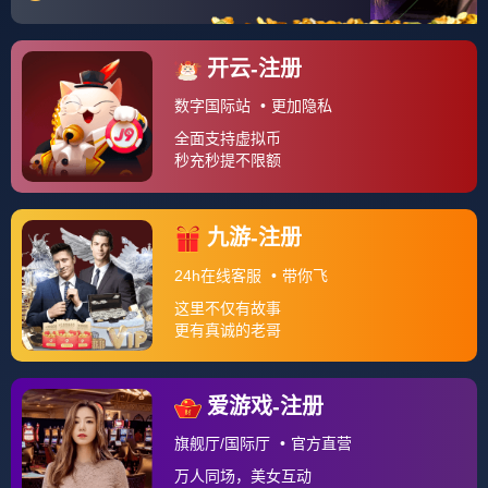
逼入绝境，更没有人料到，比赛会以如此戏剧性的方式收场，当终场
哨声响起，比分定格在3:2，荷兰凭借贝林厄姆第89分钟的绝杀进球，
惊险晋级，这场“黑马之战”的关键战役,注定被载入世界杯史册。
本届世界杯，阿联酋堪称最大的黑马，小组赛中，他们先后逼平法
国、击败墨西哥，以小组第二的身份出线，震惊世界足坛，阿联酋的
战术体系严谨而高效，防守反击打得风生水起，面对荷兰，他们毫无
惧色，开场便用高位逼抢打乱对手节奏，第12分钟，阿联酋核心前锋
马布霍特接队友长传，利用速度甩开荷兰中卫范迪克，冷静推射远角
得手，1:0，整个球场陷入沸腾，阿联酋球迷的欢呼声震耳欲聋，荷兰
队显然被打了个措手不及，中场组织屡屡受阻，进攻端缺乏有效配
合，上半场结束时，比分依然是1:0,阿联酋带着领先优势进入更衣
室。