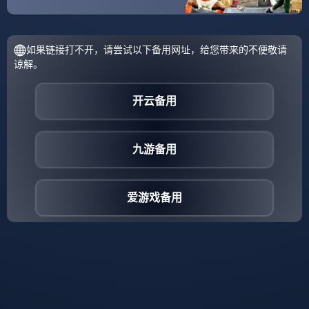
真正让这场比赛成为经典的,是德国新星穆西亚拉的惊艳表现，这位年
仅23岁的拜仁天才，用一次次盘带和突破向世界宣告自己的到来，他
的变向让克罗地亚后卫如临大敌，他的传球如针尖般精准，他的射门
如同精准的导弹，每一次触球都带着艺术的韵律与科学的精确，穆西
亚拉在场上如同一道蓝色的闪电，他的存在让厄瓜多尔的高效显得单
调，让克罗地亚的坚韧显得陈旧，当他在第67分钟接到队友传球，用
一个连续的转身摆脱了三人包夹，然后兜射远角破门时，全场爆发出
山呼海啸般的欢呼，那一刻，穆西亚拉不再只是德国队的希望，而是
整个足球世界的新宠。
这场C组对决的意义远不止于比分,厄瓜多尔用压迫战术证明了南美足
球的硬朗与智慧，穆西亚拉则用个人技术展示了足球运动永恒的艺术
魅力，比赛中的每一个细节都在诠释着现代足球的演变：当整体战术
与个人才华达成平衡，当压迫与突破并行不悖，足球便呈现出它最完
美的形态，厄瓜多尔的高原式压迫并非简单的防守策略，而是一种以
攻代守的哲学；穆西亚拉的灵光一现也绝非偶然，而是无数个训练日