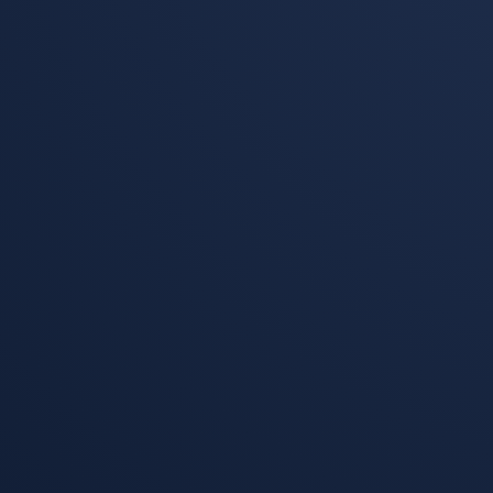
当伊朗队全
球），他抬
后卫的头顶
3-1！德
演之一，它
完胜背
巴西队虽然
罗和帕奎塔
笔，比赛结
至于伊朗队
巴西队一度
2026世
足球的魅力
了一个永恒