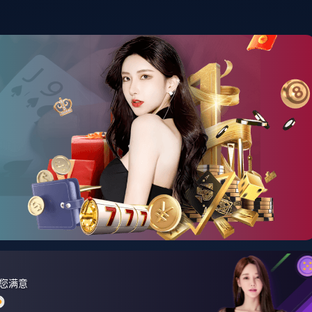
yun确保数据精准可靠。
实时比分
国际足球
赛程公布
Content