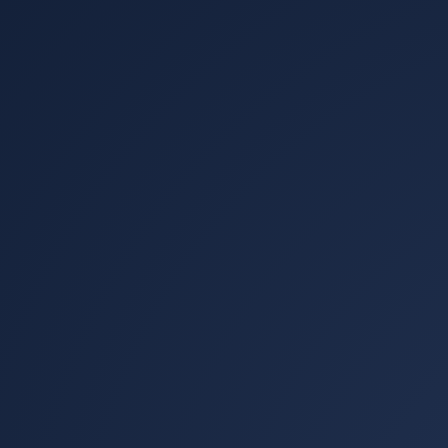
伊朗队并非
至1-2，
低级失误。