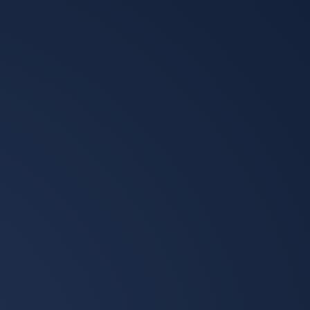
了惊人的韧性，他们在第73分钟由阿兹蒙头球破门，将比分追
后防线开始出现松动，马尔基尼奥斯和米利唐甚至出现了两次