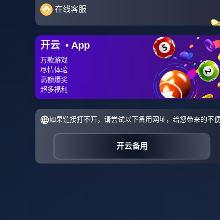
河南燕山开云网络科技有限公司
河南省郑州市经济开发区哈航海东
路152号
2026年
0371-12345678
的，不是内
KAIYUNSPORTS@163.com
巴西的
当主裁判吹
旅，但如果
巴西队的前
射门敲开了
次，其中8
真正让这场
伊朗的